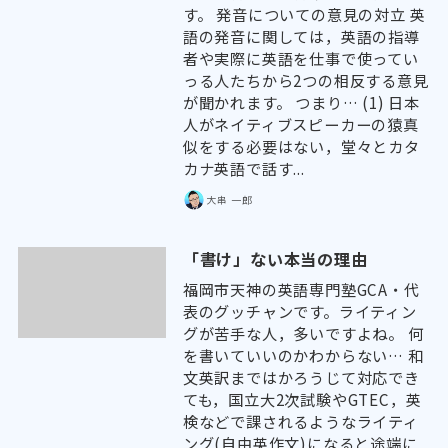
す。 発音についての意見の対立 英
語の発音に関しては，英語の指導
者や実際に英語を仕事で使ってい
っる人たちから2つの相反する意見
が聞かれます。 つまり… (1) 日本
人がネイティブスピーカーの猿真
似をする必要はない，堂々とカタ
カナ英語で話す...
大串 一郎
「書け」ない本当の理由
福岡市天神の英語専門塾GCA・代
表のグッチャンです。ライティン
グが苦手な人，多いですよね。 何
を書いていいのかわからない… 和
文英訳まではかろうじて対応でき
ても，国立大2次試験やGTEC，英
検などで課されるようなライティ
ング(自由英作文)になると途端に