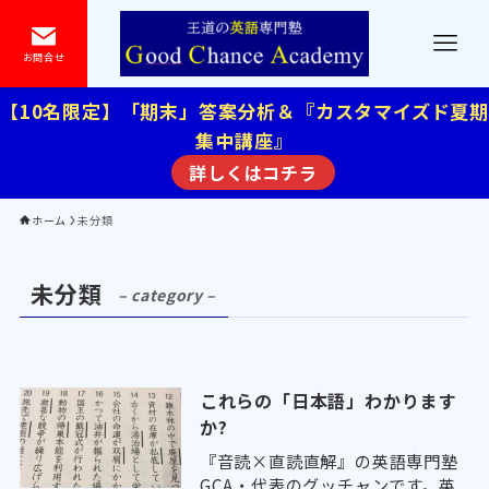
お問合せ
【10名限定】「期末」答案分析＆『カスタマイズド夏期
集中講座』
詳しくはコチラ
ホーム
未分類
未分類
– category –
これらの「日本語」わかります
か?
『音読×直読直解』の英語専門塾
GCA・代表のグッチャンです。英