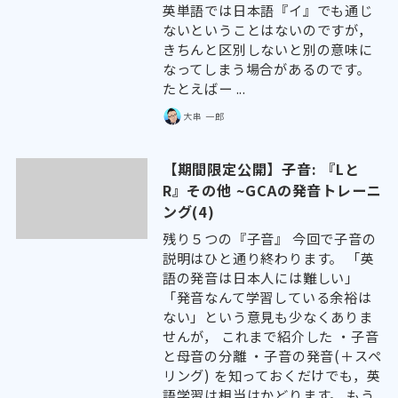
英単語では日本語『イ』でも通じ
ないということはないのですが，
きちんと区別しないと別の意味に
なってしまう場合があるのです。
たとえばー ...
大串 一郎
【期間限定公開】子音: 『Lと
R』その他 ~GCAの発音トレーニ
ング(4)
残り５つの『子音』 今回で子音の
説明はひと通り終わります。 「英
語の発音は日本人には難しい」
「発音なんて学習している余裕は
ない」という意見も少なくありま
せんが， これまで紹介した ・子音
と母音の分離 ・子音の発音(＋スペ
リング) を知っておくだけでも，英
語学習は相当はかどります。 もう