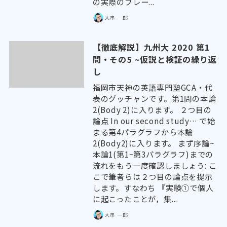
の実際のブレー...
大串 一郎
【徹底解説】九州大 2020 第1
問・その5 ~仮説と検証の繰り返
し
福岡市天神の英語専門塾GCA・代
表のグッチャンです。第1問の本論
2(Body 2)に入ります。 ２つ目の
論点 In our second study… で始
まる第4パラグラフから本論
2(Body2)に入ります。 まず序論~
本論1(第1~第3パラグラフ)までの
流れをもう一度確認しましょう: こ
こで筆者らは２つ目の論点を提示
します。すなわち 『実験①で個人
に起こったことが，集...
大串 一郎