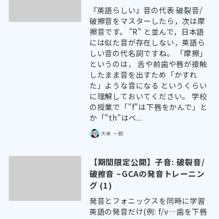
『英語らしい』音の代表 破裂音/
破擦音をマスターしたら，次は摩
擦音です。 "R" と並んで，日本語
には似た音が存在しない，英語ら
しい音の代名詞ですね。 「摩擦」
というのは， 舌や前歯や唇が接触
したまま音を出すため「かすれ
た」ような音になる というくらい
に理解しておいてください。 学校
の授業で「"f"は下唇をかんで」と
か「"th"はベ...
大串 一郎
【期間限定公開】子音: 破裂音/
破擦音 ~GCAの発音トレーニン
グ (1)
発音とフォニックスを同時に学習
英語の発音だけ(例: f/v…歯を下唇