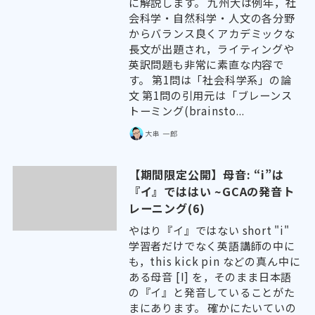
に解説します。 九州大は例年，社
会科学・自然科学・人文の各分野
からバランス良くアカデミックな
長文が出題され，ライティングや
英訳問題も非常に素直な内容で
す。 第1問は「社会科学系」の論
文 第1問の引用元は「ブレーンス
トーミング(brainsto...
大串 一郎
【期間限定公開】母音: “i”は
『イ』でははい ~GCAの発音ト
レーニング(6)
やはり『イ』ではない short "i"
学習者だけでなく英語講師の中に
も，this kick pin などの真ん中に
ある母音 [I] を，そのまま日本語
の『イ』と発音していることがた
まにあります。 確かにたいていの