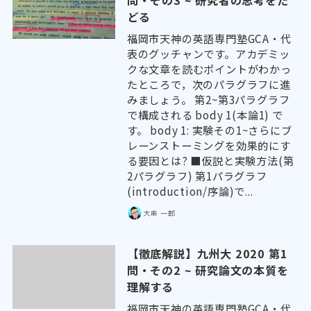
問・その3 ~ 研究者の思考をた
どる
福岡市天神の英語専門塾GCA・代
表のグッチャンです。アカデミッ
クな文章を読むポイントがわかっ
たところで，次のパラグラフに進
みましょう。 第2~第3パラグラフ
で構成される body 1(本論1) で
す。 body 1: 実験その1~さらにブ
レーンストーミングを効果的にす
る要因とは? ■仮説と実験方法(第
2パラグラフ) 第1パラグラフ
(introduction/序論)で...
大串 一郎
【徹底解説】九州大 2020 第1
問・その2 ~ 研究論文の本質を
理解する
福岡市天神の英語専門塾GCA・代