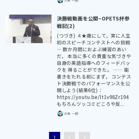
大串 一郎
決勝戦動画を公開~OPETS杯参
戦記(2)
(つづき) ４★歳にして，実に人生
初のスピーチコンテストへの挑戦
― 数か月間におよぶ練習のあい
だ， 本当に多くの貴重な気づきや
自身の英語指導へのフィードバッ
クを 得ることができた。 …… 能
書きをたれる前にまず， コンテス
ト決勝戦でのパフォーマンスを公
開しよう(結果6位)：
https://youtu.be/lt1v98Zr194
もちろんツッコミどころや反...
大串 一郎
1
2
3