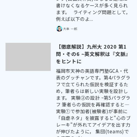
書けなくなるケースが多く見られ
ます。 ライティング問題として，
例えば以下のよ...
大串 一郎
【徹底解説】九州大 2020 第1
問・その6 ~英文解釈は『文脈』
をヒントに
福岡市天神の英語専門塾GCA・代
表のグッチャンです。第4パラグラ
フで立てられた仮説を検証するた
め，筆者らは新しい実験を設計し
ます。 実験②の設計 ~第5パラグラ
フ 筆者らの仮説を再確認すると―
実験①で参加者(被験者)が事前に
「自虐ネタ」を披露すると"心のブ
レーキ"が外れてアイデアを出す力
が伸びたように， 集団(teams)で