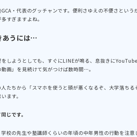
塾GCA・代表のグッチャンです。便利さゆえの不便さという
が多すぎますよね。
きあうには…
をしようとしても、すぐにLINEが鳴る、息抜きにYouTu
の動画」を見続けて気がつけば数時間…。
の人たちから「スマホを使うと頭が悪くなるぞ、大学落ちる
思います。
て同じです。
、学校の先生や塾講師くらいの年頃の中年男性の行動を注意