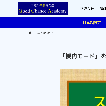
指導方針
講
【10名限定
ホーム
勉強法
「機内モード」