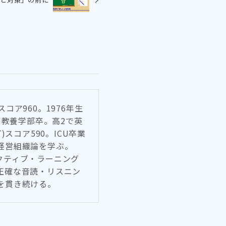
Cスコア960。1976年生
)教養学部卒。高2で英
T)スコア590。ICU卒業
経営組織論を学ぶ。
化やアクティブ・ラーニング
正確な音読・リスニン
を貫き続ける。