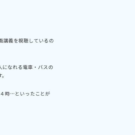
動画講義を視聴しているの
人になれる電車・バスの
す。
の４時…といったことが