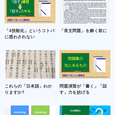
「4技能化」というコトバ
「長文問題」を解く前に
に惑わされない
これらの「日本語」わか
問題演習が「書く」「話
りますか?
す」力を妨げる