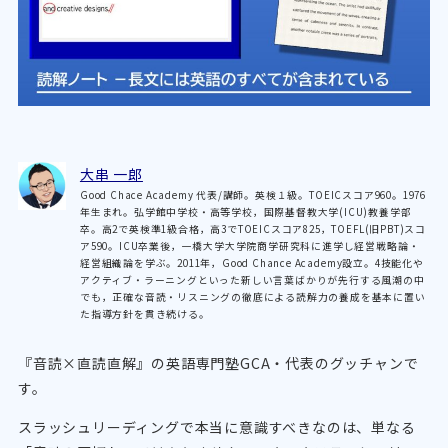
大串 一郎
Good Chace Academy 代表/講師。英検１級。TOEICスコア960。1976
年生まれ。弘学館中学校・高等学校，国際基督教大学(ICU)教養学部
卒。高2で英検準1級合格，高3でTOEICスコア825，TOEFL(旧PBT)スコ
ア590。ICU卒業後，一橋大学大学院商学研究科に進学し経営戦略論・
経営組織論を学ぶ。2011年，Good Chance Academy設立。4技能化や
アクティブ・ラーニングといった新しい言葉ばかりが先行する風潮の中
でも，正確な音読・リスニングの徹底による読解力の養成を基本に置い
た指導方針を貫き続ける。
『音読×直読直解』の英語専門塾GCA・代表のグッチャンで
す。
スラッシュリーディングで本当に意識すべきなのは、単なる