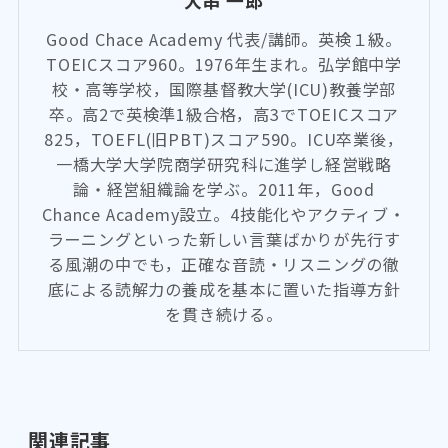
大串 一郎
Good Chace Academy 代表/講師。英検１級。
TOEICスコア960。1976年生まれ。弘学館中学
校・高等学校，国際基督教大学(ICU)教養学部
卒。高2で英検準1級合格，高3でTOEICスコア
825，TOEFL(旧PBT)スコア590。ICU卒業後，
一橋大学大学院商学研究科に進学し経営戦略
論・経営組織論を学ぶ。2011年，Good
Chance Academy設立。4技能化やアクティブ・
ラーニングといった新しい言葉ばかりが先行す
る風潮の中でも，正確な音読・リスニングの徹
底による読解力の養成を基本に置いた指導方針
を貫き続ける。
関連記事