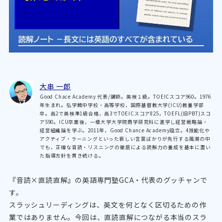
大串 一郎
Good Chace Academy 代表/講師。英検１級。TOEICスコア960。1976
年生まれ。弘学館中学校・高等学校，国際基督教大学(ICU)教養学部
卒。高2で英検準1級合格，高3でTOEICスコア825，TOEFL(旧PBT)スコ
ア590。ICU卒業後，一橋大学大学院商学研究科に進学し経営戦略論・
経営組織論を学ぶ。2011年，Good Chance Academy設立。4技能化や
アクティブ・ラーニングといった新しい言葉ばかりが先行する風潮の中
でも，正確な音読・リスニングの徹底による読解力の養成を基本に置い
た指導方針を貫き続ける。
『音読×直読直解』の英語専門塾GCA・代表のグッチャンで
す。
スラッシュリーディングは、英文を何となく区切るための作
業ではありません。今回は、直読直解につながる本当のスラ