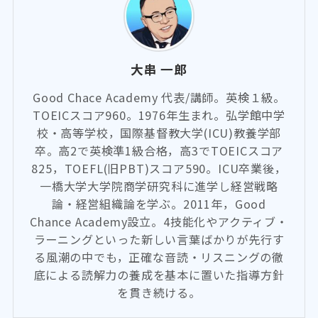
大串 一郎
Good Chace Academy 代表/講師。英検１級。
TOEICスコア960。1976年生まれ。弘学館中学
校・高等学校，国際基督教大学(ICU)教養学部
卒。高2で英検準1級合格，高3でTOEICスコア
825，TOEFL(旧PBT)スコア590。ICU卒業後，
一橋大学大学院商学研究科に進学し経営戦略
論・経営組織論を学ぶ。2011年，Good
Chance Academy設立。4技能化やアクティブ・
ラーニングといった新しい言葉ばかりが先行す
る風潮の中でも，正確な音読・リスニングの徹
底による読解力の養成を基本に置いた指導方針
を貫き続ける。