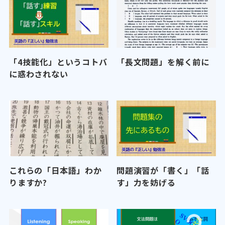
「4技能化」というコトバ
「長文問題」を解く前に
に惑わされない
これらの「日本語」わか
問題演習が「書く」「話
りますか?
す」力を妨げる