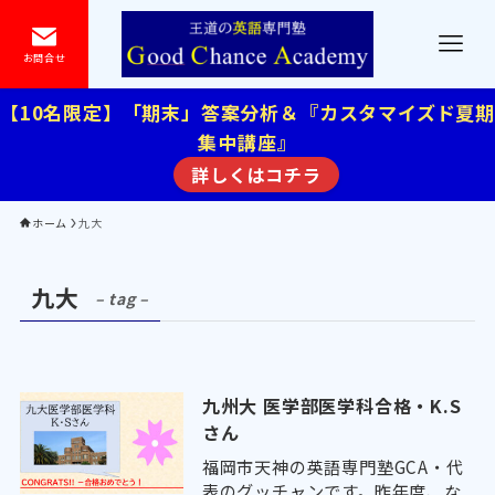
お問合せ
【10名限定】「期末」答案分析＆『カスタマイズド夏期
集中講座』
詳しくはコチラ
ホーム
九大
九大
– tag –
九州大 医学部医学科合格・K.S
さん
福岡市天神の英語専門塾GCA・代
表のグッチャンです。昨年度、な