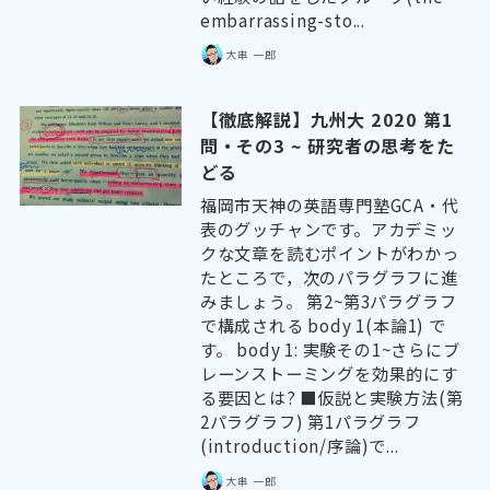
embarrassing-sto...
大串 一郎
【徹底解説】九州大 2020 第1
問・その3 ~ 研究者の思考をた
どる
福岡市天神の英語専門塾GCA・代
表のグッチャンです。アカデミッ
クな文章を読むポイントがわかっ
たところで，次のパラグラフに進
みましょう。 第2~第3パラグラフ
で構成される body 1(本論1) で
す。 body 1: 実験その1~さらにブ
レーンストーミングを効果的にす
る要因とは? ■仮説と実験方法(第
2パラグラフ) 第1パラグラフ
(introduction/序論)で...
大串 一郎