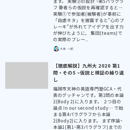
ます。 実験②の設計 ~第5パラグラ
フ 筆者らの仮説を再確認すると―
実験①で参加者(被験者)が事前に
「自虐ネタ」を披露すると"心のブ
レーキ"が外れてアイデアを出す力
が伸びたように， 集団(teams)で
の実際のブレー...
大串 一郎
【徹底解説】九州大 2020 第1
問・その5 ~仮説と検証の繰り返
し
福岡市天神の英語専門塾GCA・代
表のグッチャンです。第1問の本論
2(Body 2)に入ります。 ２つ目の
論点 In our second study… で始
まる第4パラグラフから本論
2(Body2)に入ります。 まず序論~
本論1(第1~第3パラグラフ)までの