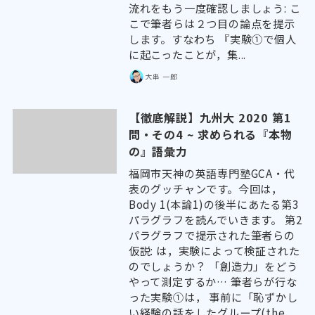
流れをもう一度確認しましょう: こ
こで筆者らは２つ目の論点を提示
します。すなわち 『実験①で個人
に起こったことが，集...
大串 一郎
【徹底解説】九州大 2020 第1
問・その4 ~ 求められる『本物
の』語彙力
福岡市天神の英語専門塾GCA・代
表のグッチャンです。今回は，
Body 1(本論1)の後半にあたる第3
パラグラフを読んでいきます。 第2
パラグラフで提示された筆者らの
仮説: は，実験によって検証された
のでしょうか？ 「創造力」をどう
やって測定するか… 筆者らが行な
った実験①は， 事前に「恥ずかし
い経験の話をしたグループ(the