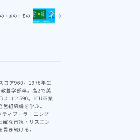
の・あの・その
Cスコア960。1976年生
)教養学部卒。高2で英
T)スコア590。ICU卒業
経営組織論を学ぶ。
化やアクティブ・ラーニング
正確な音読・リスニン
を貫き続ける。