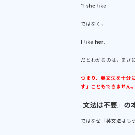
*I
she
like.
ではなく，
I like
her
.
だとわかるのは，まさ
つまり、英文法を十分
す」こともできません
『文法は不要』の
ではなぜ「英文法はも