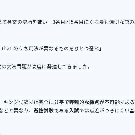
えて英文の空所を補い，3番目と5番目にくる最も適切な語
 that のうち用法が異なるものをひとつ選べ」
式の文法問題が高度に発達してきました。
ーキング試験では完全に
公平で客観的な採点が不可能
である
などと異なり、
選抜試験である入試
では点差がつきにくい基
す。