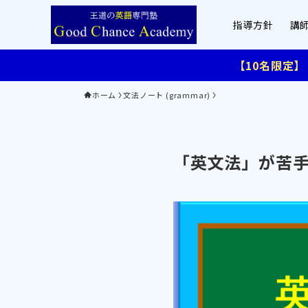
指導方針
講
【10名限定
ホーム
文法ノート (grammar)
「英文法」が苦