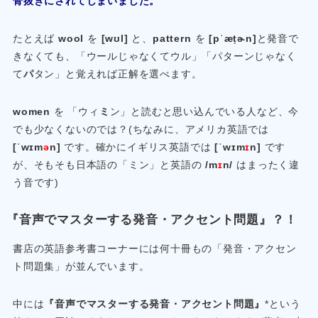
骨抜きにされてしまいました。
たとえば
wool
を
[wʊl]
と、
pattern
を
[pˈæṭɚn]
と発音で
きなくても、「ウールじゃなくてウル」「パターンじゃなく
て
パ
タン」と覚えれば正解を選べます。
women
を 「ウィ
ミ
ン」と読むと思い込んでいる人など、今
でも少なくないのでは？(ちなみに、アメリカ英語では
[ˈwɪm
ə
n]
です。確かにイギリス英語では
[ˈwɪm
ɪ
n]
です
が、そもそも日本語の「ミン」と英語の
/m
ɪ
n/
はまったく違
う音です)
『音声でマスターする発音・アクセント問題』？！
書店の英語参考書コーナーには何十冊もの「発音・アクセン
ト問題集」が並んでいます。
中には
『音声でマスターする発音・アクセント問題』
*という