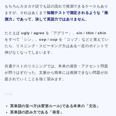
もちろんカタカナ語でも話の流れで推測できるケースもあり
ますが、それはあくまで
知能テストで測定されるような「推
測力」であって、決して英語力ではありません
。
たとえば
ugly
/
agree
を「アグリー」、
sin
/
thin
/
shin
をすべて「シン」、
cop
/
cup
を「コップ」などと覚えてい
たら、リスニング・スピーキング力はある一定のポイントで
伸びなくなってしまいます。
共通テストのリスニングでは、本来の発音・アクセント問題
が問うはずだった、文脈から簡単には推測できない問題が出
題されていくことを強く望みます。
……
英単語の並べ方(&変形ルール)である本来の「文法」
英単語の読み方である「発音」