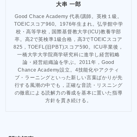
大串 一郎
Good Chace Academy 代表/講師。英検１級。
TOEICスコア960。1976年生まれ。弘学館中学
校・高等学校，国際基督教大学(ICU)教養学部
卒。高2で英検準1級合格，高3でTOEICスコア
825，TOEFL(旧PBT)スコア590。ICU卒業後，
一橋大学大学院商学研究科に進学し経営戦略
論・経営組織論を学ぶ。2011年，Good
Chance Academy設立。4技能化やアクティ
ブ・ラーニングといった新しい言葉ばかりが先
行する風潮の中でも，正確な音読・リスニング
の徹底による読解力の養成を基本に置いた指導
方針を貫き続ける。