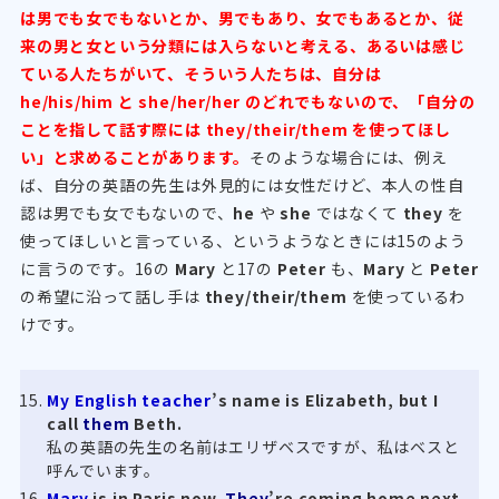
は男でも女でもないとか、男でもあり、女でもあるとか、従
来の男と女という分類には入らないと考える、あるいは感じ
ている人たちがいて、そういう人たちは、自分は
he/his/him と she/her/her のどれでもないので、「自分の
ことを指して話す際には they/their/them を使ってほし
い」と求めることがあります。
そのような場合には、例え
ば、自分の英語の先生は外見的には女性だけど、本人の性自
認は男でも女でもないので、
he
や
she
ではなくて
they
を
使ってほしいと言っている、というようなときには15のよう
に言うのです。16の
Mary
と17の
Peter
も、
Mary
と
Peter
の希望に沿って話し手は
they/their/them
を使っているわ
けです。
My English teacher
’s name is Elizabeth, but I
call
them
Beth.
私の英語の先生の名前はエリザベスですが、私はベスと
呼んでいます。
Mary
is in Paris now.
They
’re coming home next