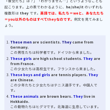
『彼女たち』は？」「わかりません…」というようなことも
起こります。上の表でわかるように、
he/she/it
のいずれも
複数形は
they
です。
英語では、私たち＝weと、あなたたち
＝you以外のものはすべてtheyなのです。
例文を見てみまし
ょう。
These men
are scientists.
They
came from
Germany.
この男性たちは科学者です。ドイツから来ました。
These girls
are high school students.
They
are
from France.
この少女たちは高校生です。フランスから来ました。
These boys and girls
are tennis players.
They
are Chinese.
この少年たちと少女たちはテニス選手です。中国人で
す。
These animals
are brown bears.
They
live in
Hokkaido.
この動物たちはヒグマです。北海道に生息しています。