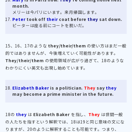
month.
メリーは今パリにいます。来月帰国します。
Peter
took off
their
coat before
they
sat down.
ピーターは座る前にコートを脱いだ。
15、16、17のような
they/their/them
の使い方はまだ一般
的ではありませんが、今後増えていく可能性があります。
They/their/them
の使用領域が広がり過ぎて、18のような
わかりにくい英文も出現し始めています。
Elizabeth Baker
is a politician.
They
say
they
may become a prime minister in the future.
18の
they
は
Elizabeth Baker
を指し、
They
は世間一般
の人たちを指すという解釈では、18は19と同じ意味の文にな
りますが、20のように解釈することも可能です。つまり、