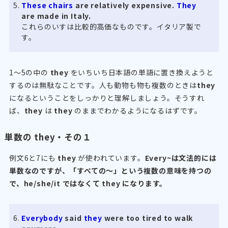
These chairs
are relatively expensive.
They
are made in Italy.
これらのいすは比較的高価なものです。イタリア製で
す。
1～5の中の
they
をいちいち日本語の単語に置き換えようと
するのは無駄なことです。人も動物も物も複数のときは
they
になるということをしっかりと理解しましょう。そうすれ
ば、
they
は
they
のままでわかるようになるはずです。
単数の they・その１
例文6と7にも
they
が使われています。
Every~は文法的には
単数なのですが、「すべての～」という複数の意味を持つの
で、he/she/it ではなくて they になります。
Everybody
said
they
were too tired to walk