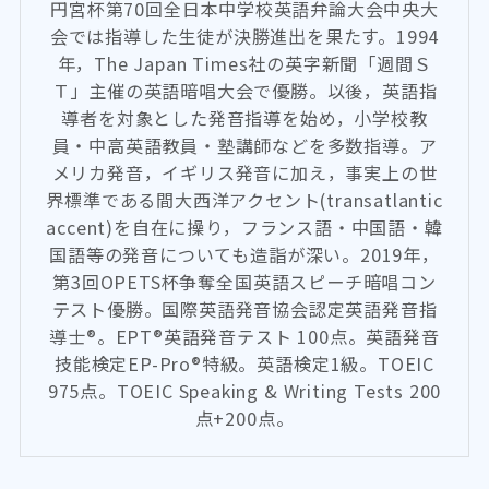
円宮杯第70回全日本中学校英語弁論大会中央大
会では指導した生徒が決勝進出を果たす。1994
年，The Japan Times社の英字新聞「週間Ｓ
Ｔ」主催の英語暗唱大会で優勝。以後，英語指
導者を対象とした発音指導を始め，小学校教
員・中高英語教員・塾講師などを多数指導。ア
メリカ発音，イギリス発音に加え，事実上の世
界標準である間大西洋アクセント(transatlantic
accent)を自在に操り，フランス語・中国語・韓
国語等の発音についても造詣が深い。2019年，
第3回OPETS杯争奪全国英語スピーチ暗唱コン
テスト優勝。国際英語発音協会認定英語発音指
導士®。EPT®英語発音テスト 100点。英語発音
技能検定EP-Pro®特級。英語検定1級。TOEIC
975点。TOEIC Speaking & Writing Tests 200
点+200点。