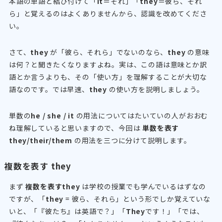
本語の単語と結び付けて「
it
＝それ」「
they
＝彼ら、それ
ら」と覚えるのはよくありませんから、認識を改めてくださ
い。
さて、
they
が「彼ら、それら」でないのなら、
they
の意味
は何？と聞きたくなりますよね。実は、この語は意味とか訳
語とか言うよりも、その「使い方」を理解することが大切な
語なのです。では早速、
they
の使い方を説明しましょう。
単数の
he / she / it
の用法についてはたいていの人がおおむ
ね理解していると思いますので、今回は
単数を表す
they/their/them
の用法を三つに分けて説明します。
複数を表す they
まず
複数を表すthey
は学校の授業でも学んでいるはずなの
ですが、「
they
= 彼ら、それら」という形でしか覚えていな
いと、「『彼たち』は英語で？」「
They
です！」「では、