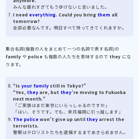
anymore.
みんな疲れすぎてもう歩けないと言いました。
I need
everything
. Could you bring
them
all
tomorrow?
全部必要なんです。明日すべて持ってきてくれますか。
集合名詞(複数の人をまとめて一つの名詞で表す名詞)の
family
や
police
も複数の人たちを意味するので
they
にな
ります。
“Is
your family
still in Tokyo?”
“Yes,
they
are, but
they
’re moving to Fukuoka
next month.”
「ご家族はまだ東京にいらっしゃるのですか」
「はい、そうです。でも、来月福岡に引っ越します」
The police
won’t give up until
they
arrest the
terrorists.
警察はテロリストたちを逮捕するまであきらめません。