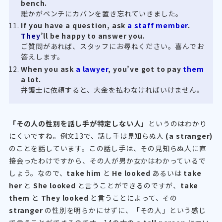
bench.
誰かがベンチにカバンを置き忘れていきました。
If you have a question, ask
a staff member
.
They
’ll be happy to answer you.
ご質問があれば、スタッフにお尋ねください。喜んでお
答えします。
When you ask
a lawyer
, you’ve got to pay
them
a lot.
弁護士に依頼すると、大金を払わなければいけません。
「その人の性別を話し手が特定しない人」
というのはわかり
にくいですね。例文13で、話し手は見知らぬ人
(a stranger)
のことを話しています。この話し手は、その見知らぬ人に直
接会ったわけですから、その人が男か女かはわかっているで
しょう。なので、
take him
と
He looked
あるいは
take
her
と
She looked
と言うことができるのですが、
take
them
と
They looked
と言うことによって、その
stranger
の性別を明らかにせずに、「その人」という感じ