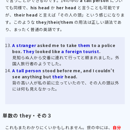
で言うことができるのです。14の中の
a tall person
につい
ても同様で、
his head
か
her head
と言うことも可能です
が、
their head
と言えば「その人の頭」という感じになりま
す。このような
they/their/them
の用法は正しい語法であ
り、まったく普通の英語です。
A stranger
asked me to take
them
to a police
box.
They
looked like
a foreign tourist
.
見知らぬ人から交番に連れて行ってと頼まれました。外
国人旅行者のようでした。
A tall person
stood before me, and I couldn’t
see anything but
their
head.
背の高い人が私の前に立っていたので、その人の頭以外
には何も見えなかった。
単数の they・その３
これもまたわかりにくいかもしれません。世の中には、
自分