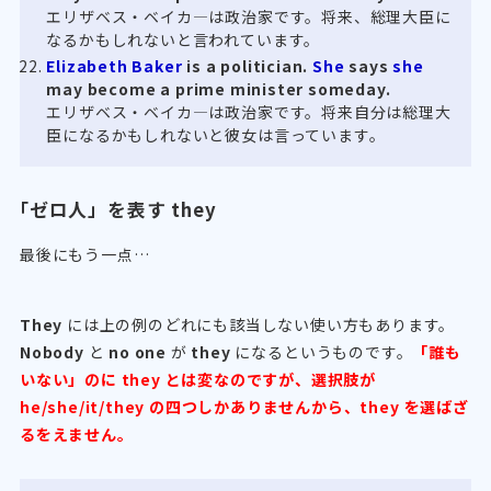
エリザベス・ベイカ―は政治家です。将来、総理大臣に
なるかもしれないと言われています。
Elizabeth Baker
is a politician.
She
says
she
may become a prime minister someday.
エリザベス・ベイカ―は政治家です。将来自分は総理大
臣になるかもしれないと彼女は言っています。
「ゼロ人」を表す they
最後にもう一点…
They
には上の例のどれにも該当しない使い方もあります。
Nobody
と
no one
が
they
になるというものです。
「誰も
いない」のに they とは変なのですが、選択肢が
he/she/it/they の四つしかありませんから、they を選ばざ
るをえません。