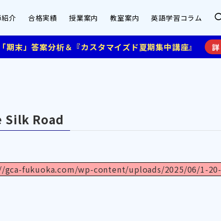
師紹介
合格実績
授業案内
教室案内
英語学習コラム
】「期末」答案分析＆『カスタマイズド夏期集中講座』
詳
 Silk Road
://gca-fukuoka.com/wp-content/uploads/2025/06/1-20-