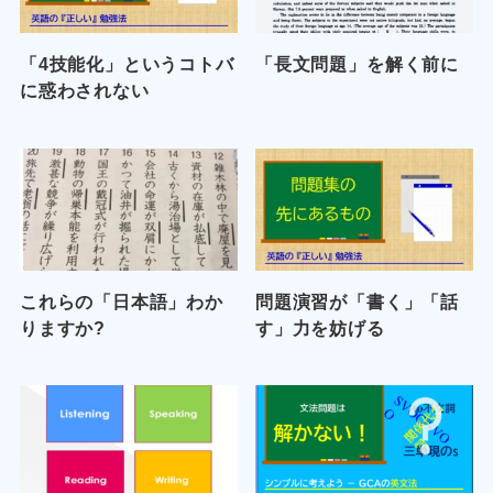
「4技能化」というコトバ
「長文問題」を解く前に
に惑わされない
これらの「日本語」わか
問題演習が「書く」「話
りますか?
す」力を妨げる