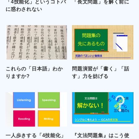
「4技能化」というコトバ
「長文問題」を解く前に
に惑わされない
これらの「日本語」わか
問題演習が「書く」「話
りますか?
す」力を妨げる
一人歩きする「4技能化」
『文法問題集』はこう使