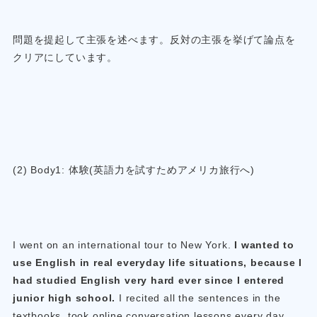
問題を提起して主張を述べます。反対の主張を挙げて論点を
クリアにしています。
(2) Body1: 体験(英語力を試すためアメリカ旅行へ)
I went on an international tour to New York.
I wanted to
use English in real everyday life situations, because I
had studied English very hard ever since I entered
junior high school.
I recited all the sentences in the
textbooks, took online conversation lessons every day,