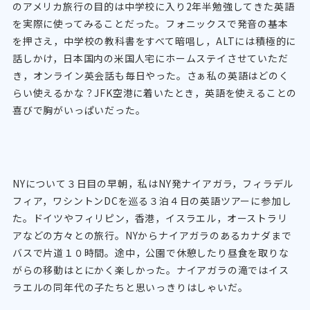
のアメリカ旅行の目的は中学校に入り2年半勉強してきた英語
を実際に使ってみることだった。フォニックスで発音の基本
を押さえ，中学校の教科書をすべて暗唱し，ALTには積極的に
話しかけ，日本国内の米国人宅にホームステイさせていただ
き，オンライン英会話も毎日やった。さぁ私の英語はどのく
らい使えるかな？JFK空港に着いたとき，英語を使えることの
喜びで胸がいっぱいだった。
NYについて３日目の早朝，私はNY発ナイアガラ，フィラデル
フィア，ワシントンDCを巡る３泊４日の英語ツアーに参加し
た。ドイツやフィリピン，香港，イスラエル，オーストラリ
アなどの方々との旅行。NYからナイアガラのあるカナダまで
バスで片道１０時間。途中，公園で休憩したり昼食を取りな
がらの移動はとにかく楽しかった。ナイアガラの滝ではイス
ラエルの同年代の子たちと思いっきりはしゃいだ。