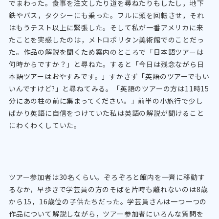
でまわった。食事を注文したり道を尋ねたりもしたし，地下
鉄やバス，タクシーにも乗った。フルに頭を回転させ，それ
はもうテスト以上に緊張した。そして私が一番アメリカに来
たことを実感したのは，メトロポリタン美術館でのことだっ
た。作品の解説を聞くため案内のところで「日本語ツアーは
何時からですか？」と尋ねた。すると「今日は残念ながら日
本語ツアーはおやすみです。」すかさず「英語のツアーでもい
いんですけど?」と尋ねてみる。「英語のツアーの方は11時15
分にあの柱の前に集まってください。」前半の小旅行で少し
ばかり英語に自信をつけていた私は英語の解説が聞けること
にわくわくしていた。
ツアー参加者は30名くらい。ぞろぞろと館内を一斉に移動す
るなか，早歩きで学芸員の方のそばを片時も離れないのは8歳
から15，16歳位の子供たちだった。学芸員さんは一つ一つの
作品について解説しながら，ツアー参加者にいろんな質問を