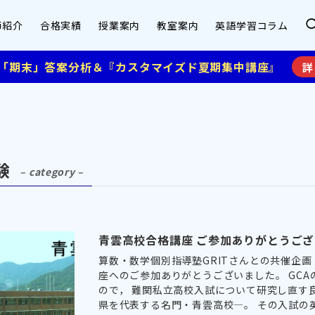
師紹介
合格実績
授業案内
教室案内
英語学習コラム
】「期末」答案分析＆『カスタマイズド夏期集中講座』
詳
験
– category –
青雲高校合格講座 ご参加ありがとうご
算数・数学個別指導塾GRITさんとの共催企画・青
座へのご参加ありがとうございました。 GC
ので， 難関私立高校入試について研究し直す
県を代表する名門・青雲高校―。 その入試の