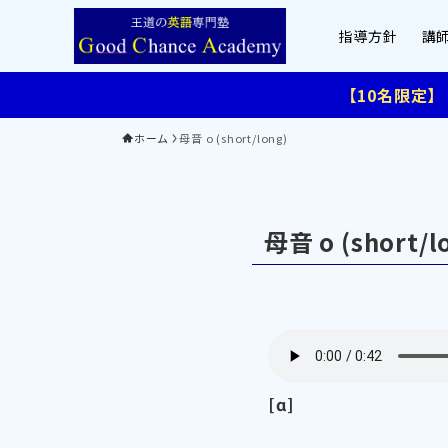
指導方針
講
【10名限定
ホーム
母音 o (short/long)
母音 o (short/l
[ɑ]