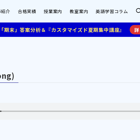
師紹介
合格実績
授業案内
教室案内
英語学習コラム
】「期末」答案分析＆『カスタマイズド夏期集中講座』
詳
ong)