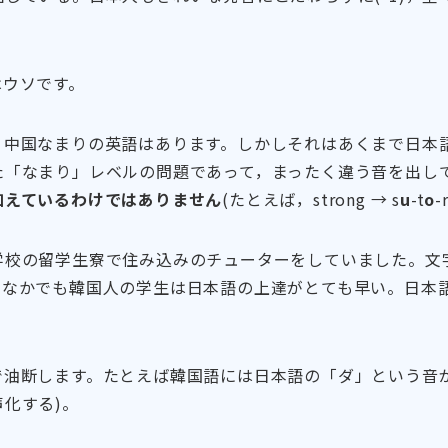
はウソです。
，中国なまりの英語はあります。しかしそれはあくまで日本
た「なまり」レベルの問題であって，まったく違う音を出し
加えているわけではありません
(たとえば，strong → s
u
-t
o
-
学校の留学生寮で住み込みのチューターをしていました。文
，なかでも韓国人の学生は日本語の上達がとても早い。日本
で油断します。たとえば韓国語には日本語の「ダ」という音
化する)。