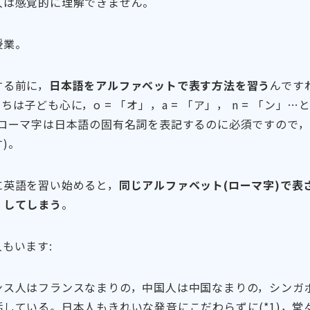
人は感覚的に理解できません。
授業。
する前に，
日本語をアルファベットで表す方法を習う
んです
は子ども心に，o = 「オ」，a = 「ア」， n = 「ン」
式ローマ字は日本語の固有名詞を表記するのに必須ですので
)。
に英語を習い始めると，
同じアルファベット(ローマ字)で表
」してしまう
。
もいます:
ンス人はフランスなまりの，中国人は中国なまりの，シンガ
している。日本人もきれいな発音にこだわらずに(*1)，堂