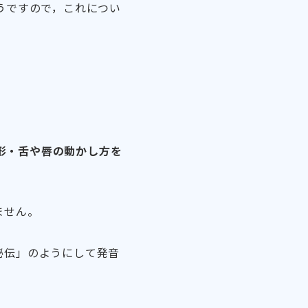
うですので，これについ
形・舌や唇の動かし方を
ません。
秘伝」のようにして発音