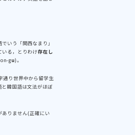
語でいう「関西なまり」
ている，とりわけ
存在し
ron-g
u
)。
字通り世界中から留学生
語と韓国語は文法がほぼ
がありません(正確にい