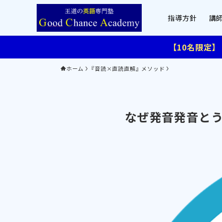
指導方針
講
【10名限定
ホーム
『音読×直読直解』メソッド
なぜ発音発音とう