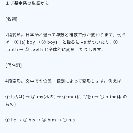
まず
基本系
の単語から…
[名詞]
2段変形。日本語と違って
単数と複数
で形が変わります。例え
ば，① (a) boy → ② boy
s
，と
後ろに –s
がついたり，①
tooth → ② t
ee
th と全体的に変形したりします。
[代名詞]
4段変形。文中での位置・役割によって変形します。例えば，
① I(私は) → ② my(私の) → ③ me(私に/を) → ④ mine(私の
もの)
① he → ② his → ③ him → ④ his