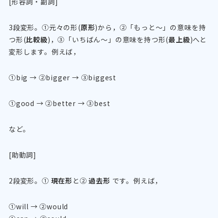
[形容詞・副詞]
3段変形。①元々の形(
原形
)から，②「もっと～」の意味を持
つ形(
比較級
)，③「いちばん～」の意味を持つ形(
最上級
)へと
変形します。例えば，
①big → ②bigger → ③biggest
①good → ②better → ③best
など。
[助動詞]
2段変形。①
現在形
と②
過去形
です。例えば，
①will → ②would