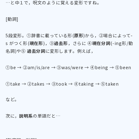
…と中１で，呪文のように覚える変形ですね。
[動詞]
5段変形。①辞書に載っている形(
原形
)から，②場合によって-
s がつく形(
現在形
)，③
過去形
，さらに ④
現在分詞
(-ing形/動
名詞)や⑤
過去分詞
に変形します。例えば，
①be → ②am/is/are → ③was/were → ④being → ⑤been
①take → ②takes → ③took → ④taking → ⑤taken
など。
次に，
説明系
の単語だと…