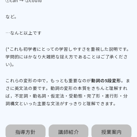
①can → ②could
など。
…なんと以上です
(*これも初学者にとっての学習しやすさを重視した説明です。
学問的にはかなり大雑把な捉え方であることはご了承くださ
い)。
これらの変形の中で，もっとも重要なのが
動詞の5段変形
。ま
さに英文法の要です。動詞の変形の本質をきちんと理解すれ
ば，不定詞・動名詞・仮定法・受動態・完了形・進行形・分
詞構文といった主要な文法がすっきりと理解できます。
指導方針
講師紹介
授業案内