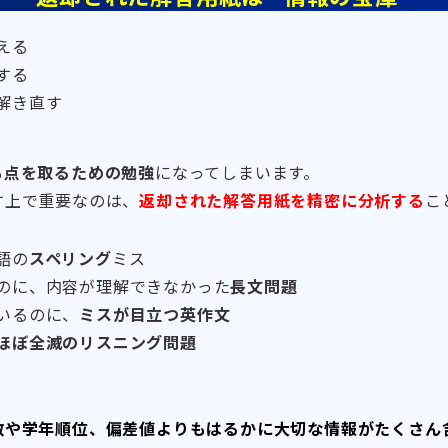
える
する
解き直す
も
点を取るための勉強
になってしまいます。
す上で重要なのは、
返却された解答用紙を精密に分析する
こ
語の
スペリング
ミス
のに、内容が理解できなかった
長文問題
いるのに、
ミスが目立つ英作文
ほぼ全滅のリスニング問題
数や学年順位、偏差値よりもはるかに大切な情報がたくさん