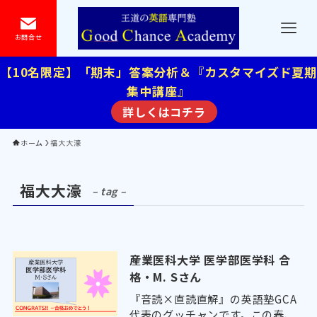
お問合せ
【10名限定】「期末」答案分析＆『カスタマイズド夏期
集中講座』
詳しくはコチラ
ホーム
福大大濠
福大大濠
– tag –
産業医科大学 医学部医学科 合
格・M. Sさん
『音読×直読直解』の英語塾GCA
代表のグッチャンです。この春、